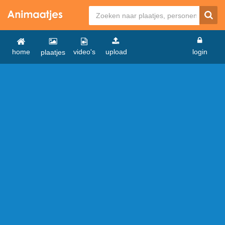
home
video's
upload
login
plaatjes