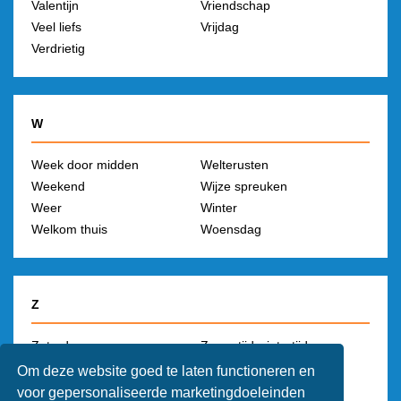
Valentijn
Vriendschap
Veel liefs
Vrijdag
Verdrietig
W
Week door midden
Welterusten
Weekend
Wijze spreuken
Weer
Winter
Welkom thuis
Woensdag
Z
Zaterdag
Zomertijd wintertijd
Ziek
Zondag
Om deze website goed te laten functioneren en
Zomer
Zwanger
voor gepersonaliseerde marketingdoeleinden