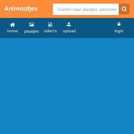
home
video's
upload
login
plaatjes