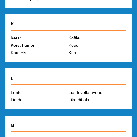
K
Kerst
Koffie
Kerst humor
Koud
Knuffels
Kus
L
Lente
Liefdevolle avond
Liefde
Like dit als
M