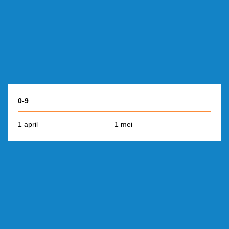
0-9
1 april
1 mei