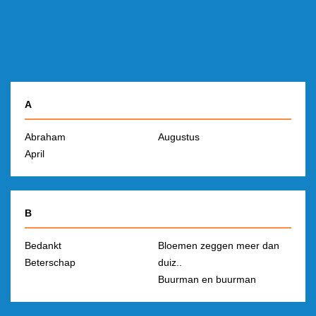
A
Abraham
Augustus
April
B
Bedankt
Bloemen zeggen meer dan
Beterschap
duiz..
Buurman en buurman