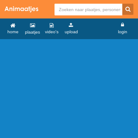
home
video's
upload
login
plaatjes