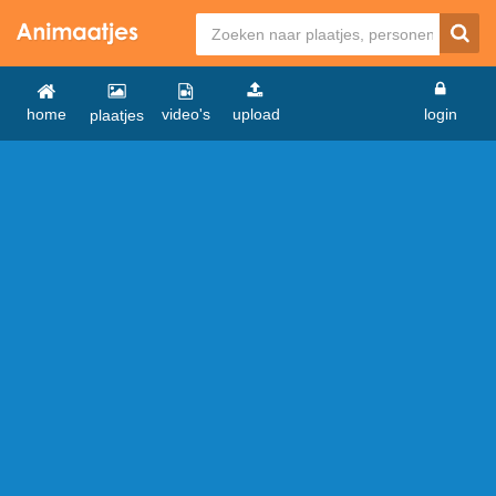
home
video's
upload
login
plaatjes