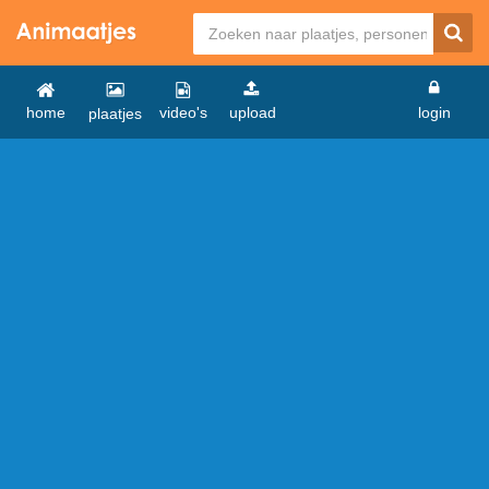
home
video's
upload
login
plaatjes