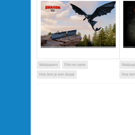
Wallpapers
Film en serie
Wallpap
Hoe tem je een draak
Hoe tem