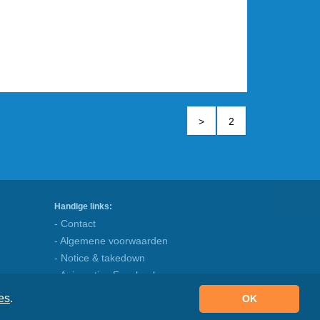
>
2
Handige links:
- Contact
- Algemene voorwaarden
- Notice & takedown
- Animaatjes Facebook
- Blog
es
.
OK