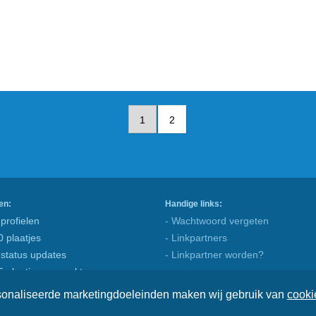
1
2
en:
Handige links:
profielen
- Wachtwoord vergeten
0 plaatjes
- Linkpartners
 status updates
- Linkpartner worden?
5 plaatjes gemaakt
rsonaliseerde marketingdoeleinden maken wij gebruik van
cooki