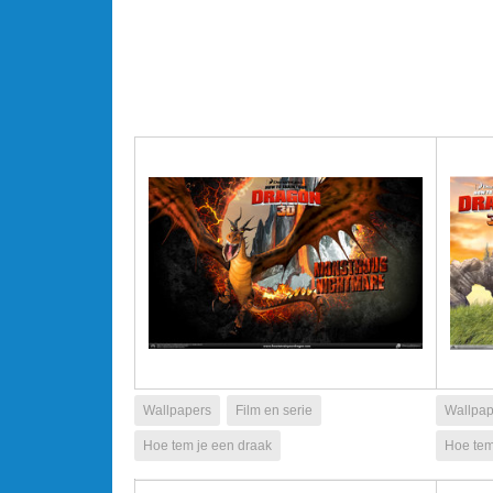
Wallpapers
Film en serie
Wallpap
Hoe tem je een draak
Hoe tem