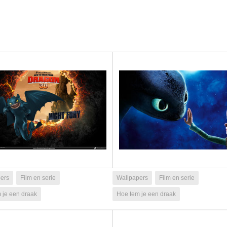
ers
Film en serie
Wallpapers
Film en serie
 je een draak
Hoe tem je een draak