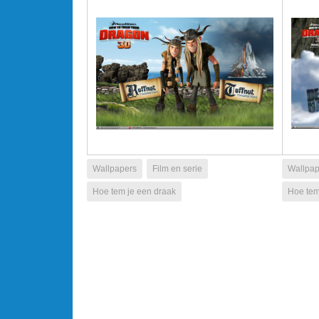
Wallpapers
Film en serie
Wallpap
Hoe tem je een draak
Hoe tem