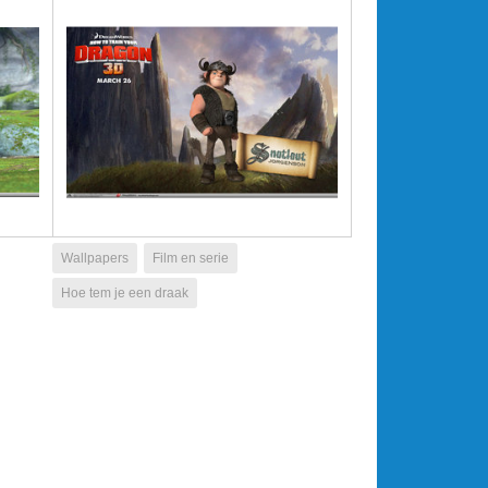
Wallpapers
Film en serie
Hoe tem je een draak