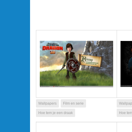
Wallpapers
Film en serie
Wallpap
Hoe tem je een draak
Hoe tem