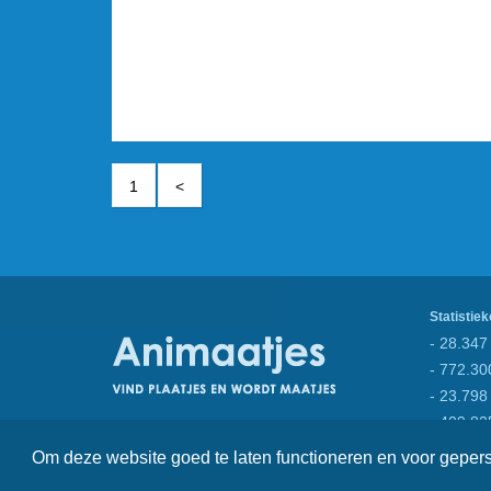
1
<
Statistiek
- 28.347 
- 772.30
- 23.798
- 409.82
Om deze website goed te laten functioneren en voor gepe