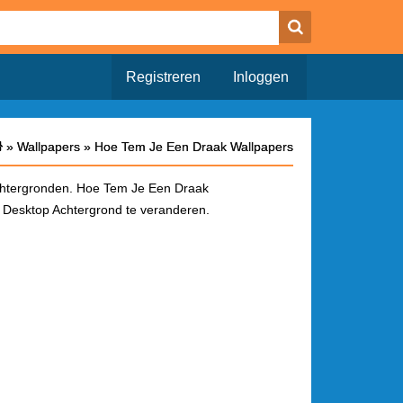
Registreren
Inloggen
»
»
Wallpapers
Wallpapers
»
»
Hoe Tem Je Een Draak Wallpapers
Hoe Tem Je Een Draak Wallpapers
htergronden. Hoe Tem Je Een Draak
 Desktop Achtergrond te veranderen.