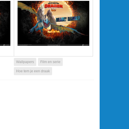
Wallpapers
Film en serie
Hoe tem je een draak