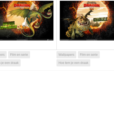
ers
Film en serie
Wallpapers
Film en serie
 je een draak
Hoe tem je een draak