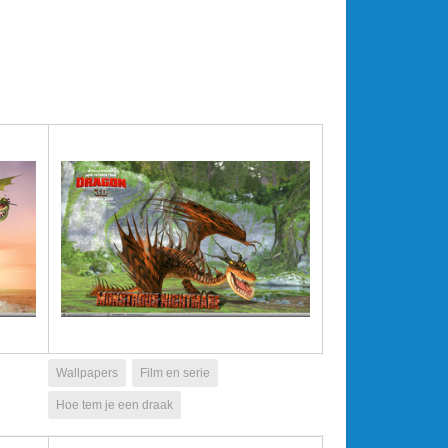
Wallpapers
Film en serie
Hoe tem je een draak