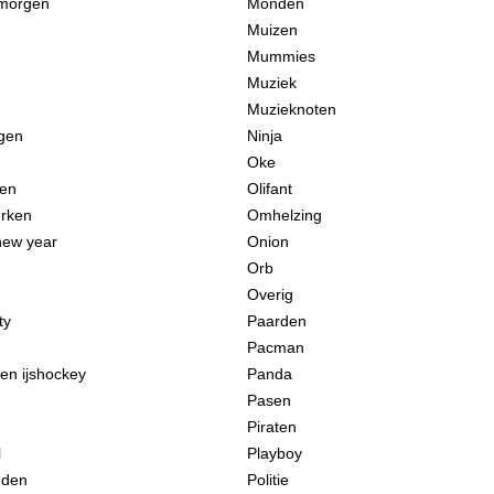
morgen
Monden
Muizen
Mummies
Muziek
Muzieknoten
gen
Ninja
Oke
een
Olifant
rken
Omhelzing
new year
Onion
Orb
Overig
ty
Paarden
Pacman
en ijshockey
Panda
Pasen
Piraten
l
Playboy
uden
Politie