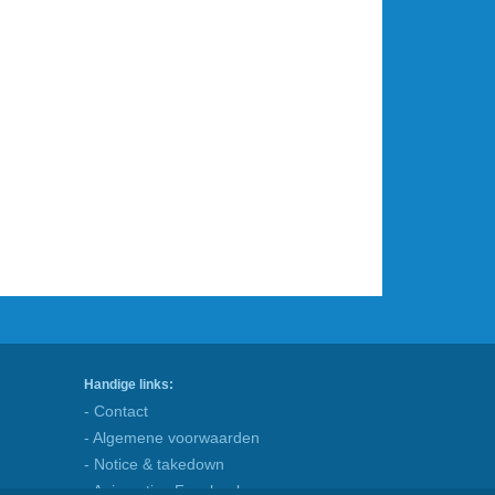
Handige links:
- Contact
- Algemene voorwaarden
- Notice & takedown
- Animaatjes Facebook