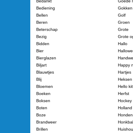
Bedankt
Goede 
Bediening
Gokken
Bellen
Golf
Beren
Groen
Beterschap
Grote
Bezig
Grote o
Bidden
Hallo
Bier
Hallow
Bierglazen
Handwe
Biljart
Happy 
Blauwtjes
Hartjes
Blij
Heksen
Bloemen
Hello kit
Boeken
Herfst
Boksen
Hockey 
Boten
Holland
Boze
Honden
Brandweer
Honkba
Brillen
Huisho