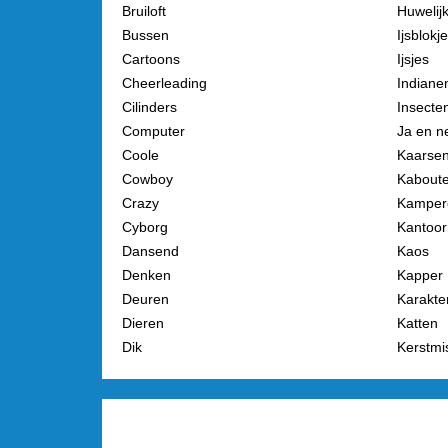
Bruiloft
Huwelij
Bussen
Ijsblokj
Cartoons
Ijsjes
Cheerleading
Indiane
Cilinders
Insecte
Computer
Ja en n
Coole
Kaarse
Cowboy
Kaboute
Crazy
Kamper
Cyborg
Kantoor
Dansend
Kaos
Denken
Kapper
Deuren
Karakte
Dieren
Katten
Dik
Kerstmi