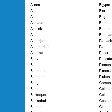
Aliens
Egypte
Aol
Eieren
Appel
Engel
Applaus
Eten
Atletiek
Eten en
Auto
Eten fa
Auto rijden
Fantasi
Automerken
Farao
Autorace
Feest
Baby
Feestd
Bad
Fietsen
Badminton
Fitness
Bananen
Fluiten
Bang
Gamen
Bank
Gekleu
Barbeque
Geld
Basketbal
Geschr
Batman
Glas