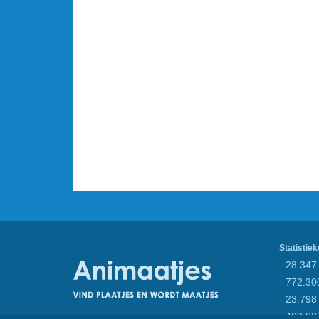
Statistiek
- 28.347 
- 772.30
- 23.798
- 409.82