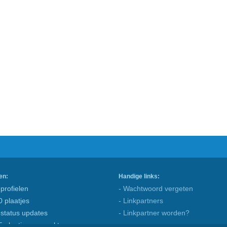
en:
Handige links:
profielen
- Wachtwoord vergeten
0 plaatjes
- Linkpartners
 status updates
- Linkpartner worden?
5 plaatjes gemaakt