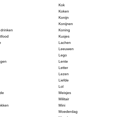
Kok
Koken
Konijn
Konijnen
 drinken
Koning
stfood
Kusjes
e
Lachen
Leeuwen
Lego
agen
Lente
Letter
Lezen
Liefde
Lol
rde
Meisjes
Militair
okken
Mini
Moederdag