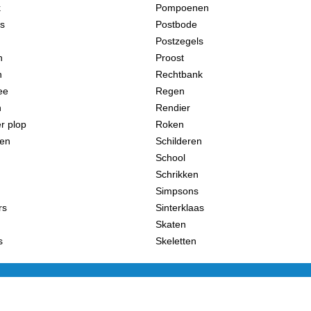
k
Pompoenen
es
Postbode
Postzegels
n
Proost
n
Rechtbank
ee
Regen
n
Rendier
r plop
Roken
en
Schilderen
School
Schrikken
Simpsons
rs
Sinterklaas
Skaten
s
Skeletten