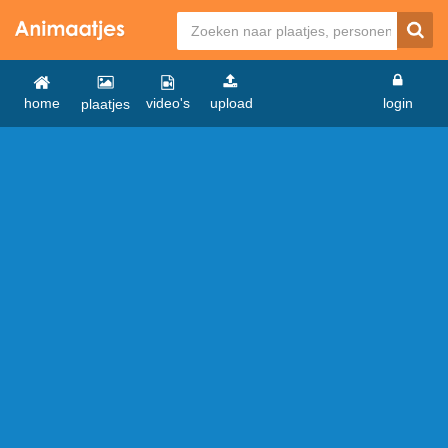
home
video's
upload
login
plaatjes