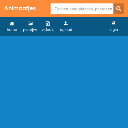
home
video's
upload
login
plaatjes