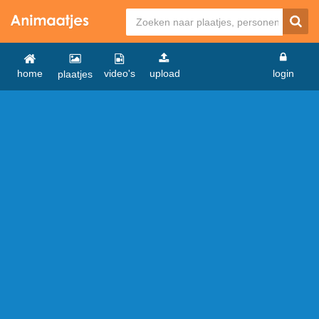
home
video's
upload
login
plaatjes