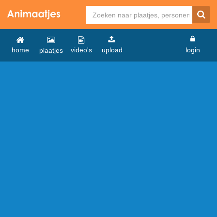
home
video's
upload
login
plaatjes