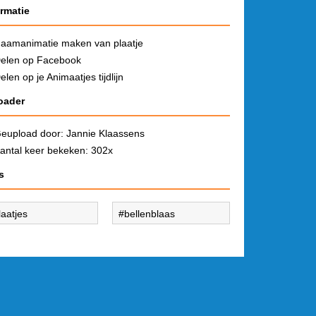
ormatie
aamanimatie maken van plaatje
elen op Facebook
elen op je Animaatjes tijdlijn
oader
eupload door:
Jannie Klaassens
antal keer bekeken: 302x
s
laatjes
bellenblaas