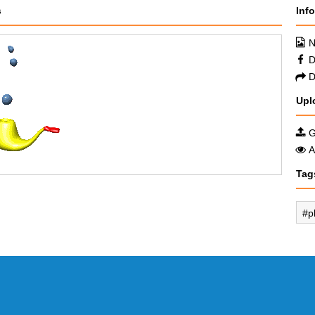
s
Inf
N
D
D
Upl
G
A
Tag
p