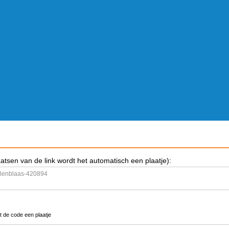
aatsen van de link wordt het automatisch een plaatje):
t de code een plaatje