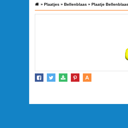
»
Plaatjes
»
Bellenblaas
»
Plaatje Bellenblaa
A