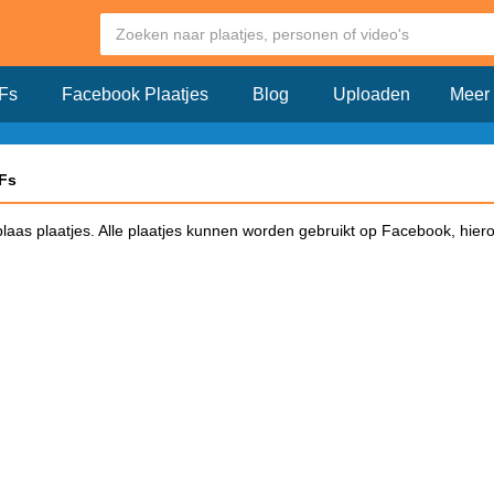
Fs
Facebook Plaatjes
Blog
Uploaden
Meer
IFs
nblaas plaatjes. Alle plaatjes kunnen worden gebruikt op Facebook, hiero
book?
iken op Facebook en klik dit plaatje aan. Vervolgens opent er een pagin
op Facebook. Kopieër de link en plak deze in een Facebook bericht. Zodr