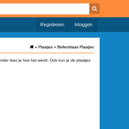
Registreren
Inloggen
»
»
Plaatjes
Plaatjes
»
»
Bellenblaas Plaatjes
Bellenblaas Plaatjes
nder lees je hoe het werkt. Ook kun je de plaatjes
a waar alleen het plaatje opstaat. Onderaan deze
a je het bericht hebt geplaatst wordt de link