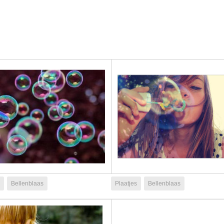
Bellenblaas
Plaatjes
Bellenblaas