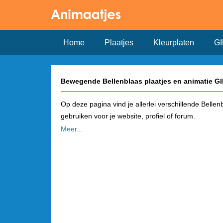
Home
Plaatjes
Kleurplaten
GI
Bewegende Bellenblaas plaatjes en animatie G
Op deze pagina vind je allerlei verschillende Belle
gebruiken voor je website, profiel of forum.
Meer...
Hoe plaats je een Bellenblaas plaatje op Face
Kies in het overzicht een plaatje dat je wilt gebru
pagina vind je de link om het plaatje te gebruiken 
automatisch een plaatje!