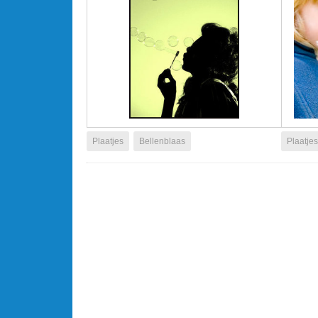
Plaatjes
Bellenblaas
Plaatjes