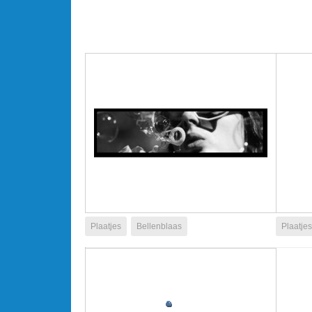
Plaatjes
Bellenblaas
Plaatjes