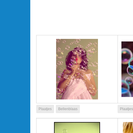
Plaatjes
Bellenblaas
Plaatjes