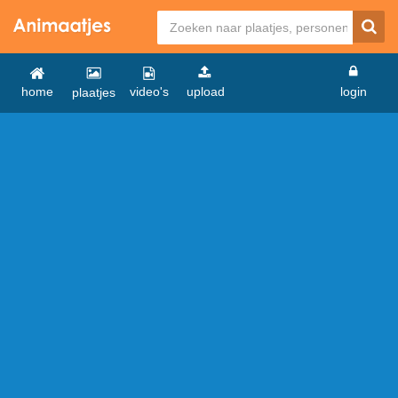
home
video's
upload
login
plaatjes