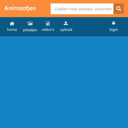
home
video's
upload
login
plaatjes