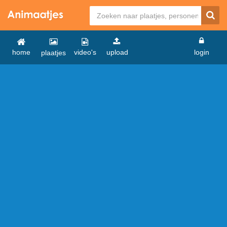
home
video's
upload
login
plaatjes