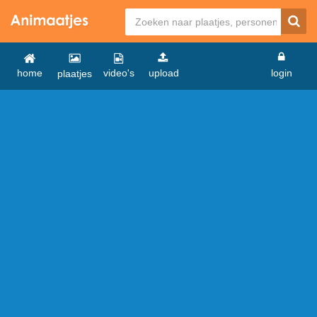
home
video's
upload
login
plaatjes