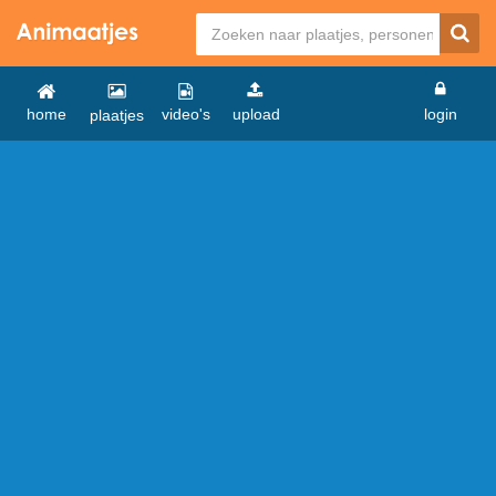
home
video's
upload
login
plaatjes