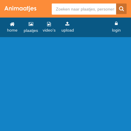
home
video's
upload
login
plaatjes