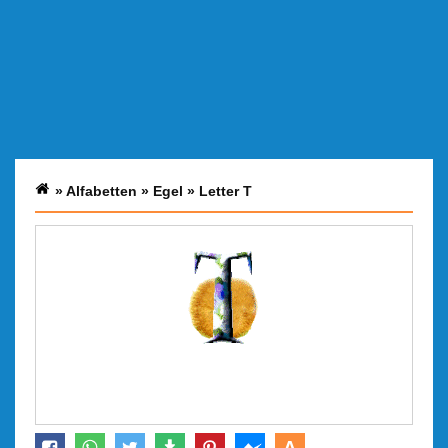
»
Alfabetten
»
Egel
»
Letter T
A