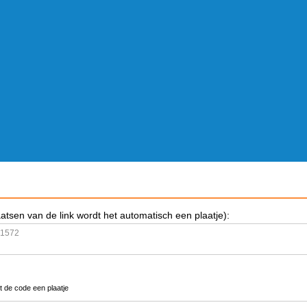
aatsen van de link wordt het automatisch een plaatje):
t de code een plaatje