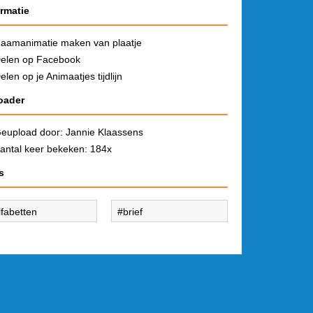
ormatie
aamanimatie maken van plaatje
elen op Facebook
elen op je Animaatjes tijdlijn
oader
eupload door:
Jannie Klaassens
antal keer bekeken: 184x
s
lfabetten
brief