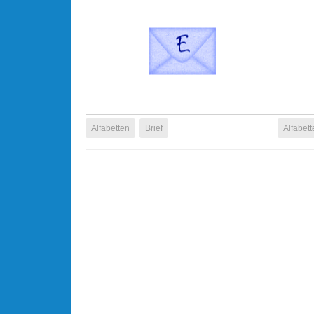
Alfabetten
Brief
Alfabett