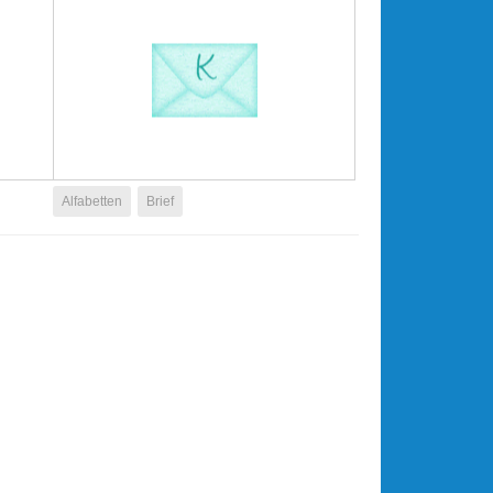
Alfabetten
Brief