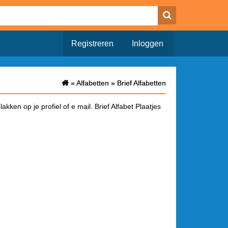
Registreren
Inloggen
»
»
Alfabetten
Alfabetten
»
»
Brief Alfabetten
Brief Alfabetten
kken op je profiel of e mail. Brief Alfabet Plaatjes