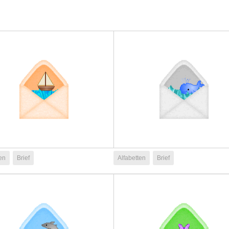
en
Brief
Alfabetten
Brief