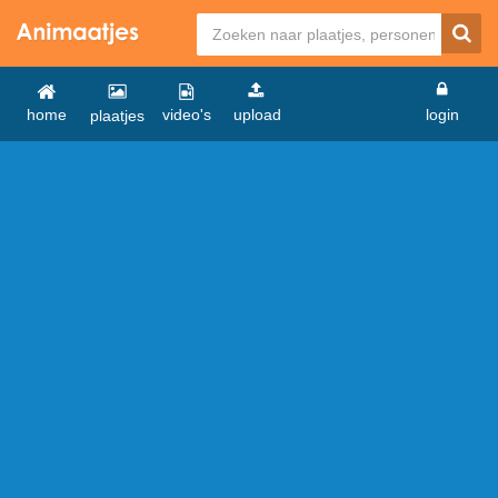
home
video's
upload
login
plaatjes