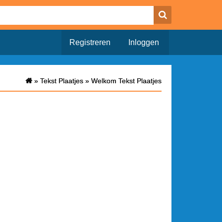
Registreren
Inloggen
»
»
Tekst Plaatjes
Tekst Plaatjes
»
»
Welkom Tekst Plaatjes
Welkom Tekst Plaatjes