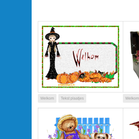
Welkom
Tekst plaatjes
Welkom