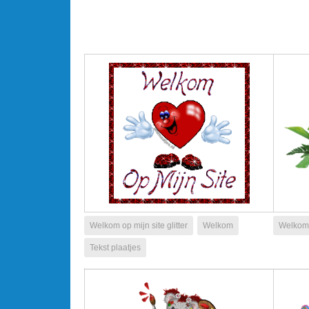
Welkom op mijn site glitter
Welkom
Welkom
Tekst plaatjes