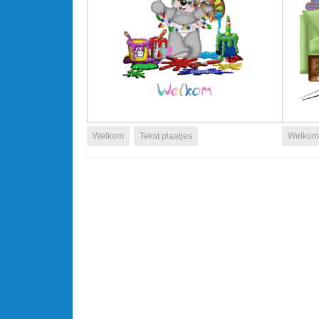
Welkom
Tekst plaatjes
Welkom