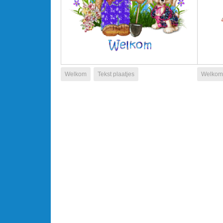
Welkom
Tekst plaatjes
Welkom