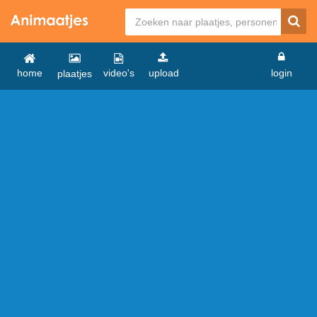
home
video's
upload
login
plaatjes