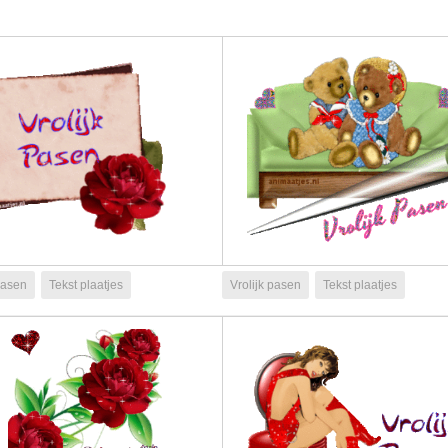
pasen
Tekst plaatjes
Vrolijk pasen
Tekst plaatjes