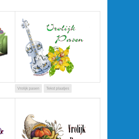
Vrolijk pasen
Tekst plaatjes