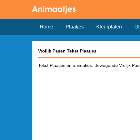
Home
Plaatjes
Kleurplaten
GI
Vrolijk Pasen Tekst Plaatjes
Tekst Plaatjes en animaties. Bewegende Vrolijk Pasen