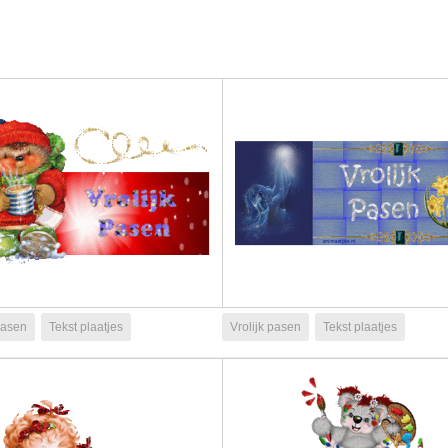
pasen
Tekst plaatjes
Vrolijk pasen
Tekst plaatjes