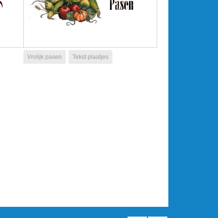
Vrolijk pasen
Tekst plaatjes