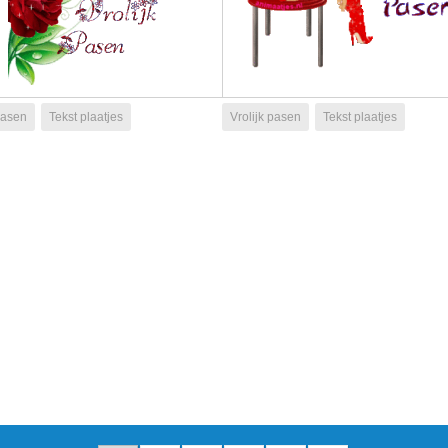
pasen
Tekst plaatjes
Vrolijk pasen
Tekst plaatjes