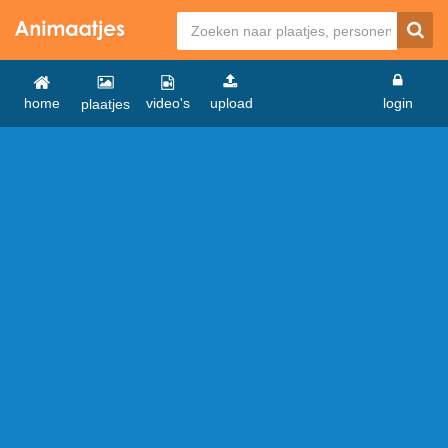
home
video's
upload
login
plaatjes