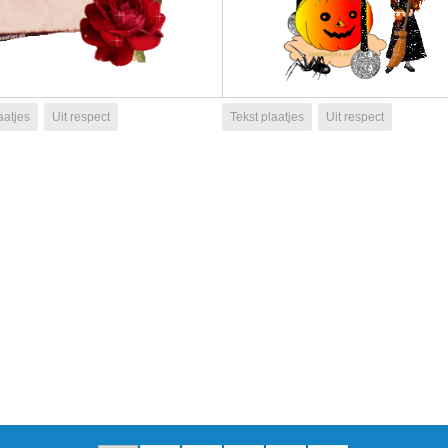
aatjes
Uit respect
Tekst plaatjes
Uit respect