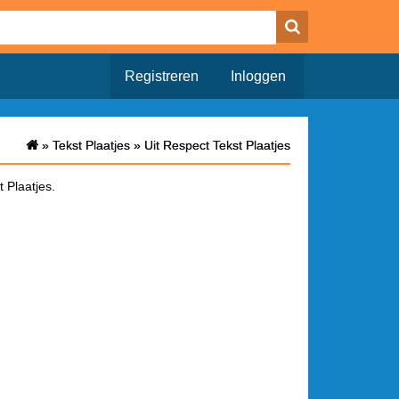
Registreren
Inloggen
»
»
Tekst Plaatjes
Tekst Plaatjes
»
»
Uit Respect Tekst Plaatjes
Uit Respect Tekst Plaatjes
 Plaatjes.