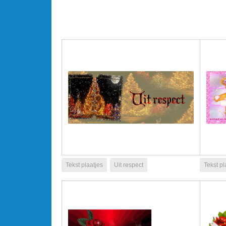
Tekst plaatjes
Uit respect
Tekst pl