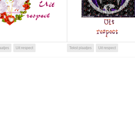
aatjes
Uit respect
Tekst plaatjes
Uit respect