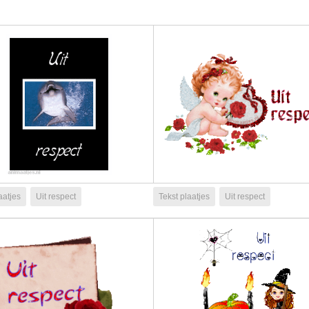
aatjes
Uit respect
Tekst plaatjes
Uit respect