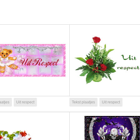
aatjes
Uit respect
Tekst plaatjes
Uit respect