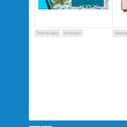
Tekst plaatjes
Uit respect
Tekst pl