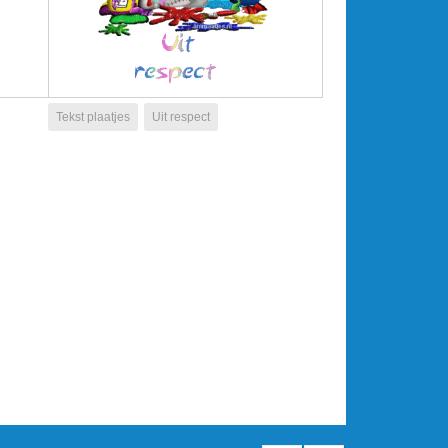
Tekst plaatjes
Uit respect