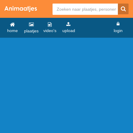
home
video's
upload
login
plaatjes