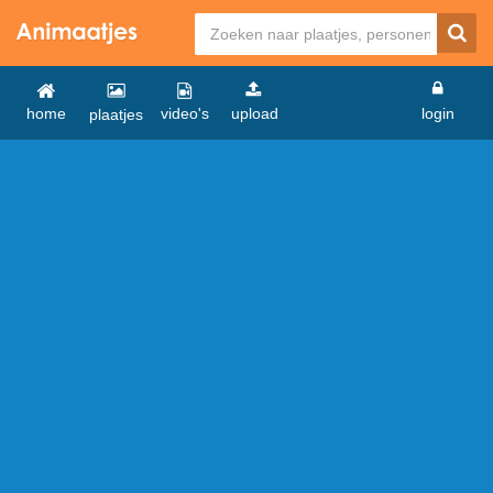
home
video's
upload
login
plaatjes