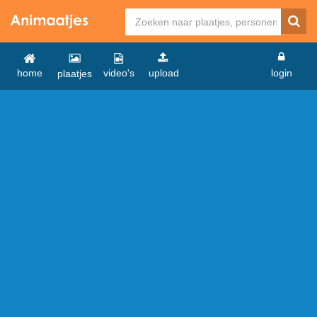
home
video's
upload
login
plaatjes