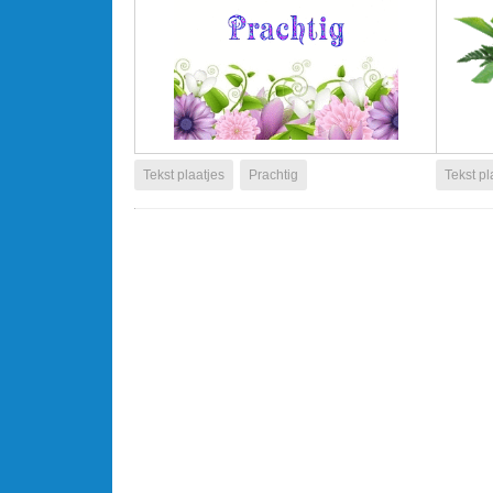
Tekst plaatjes
Prachtig
Tekst pl