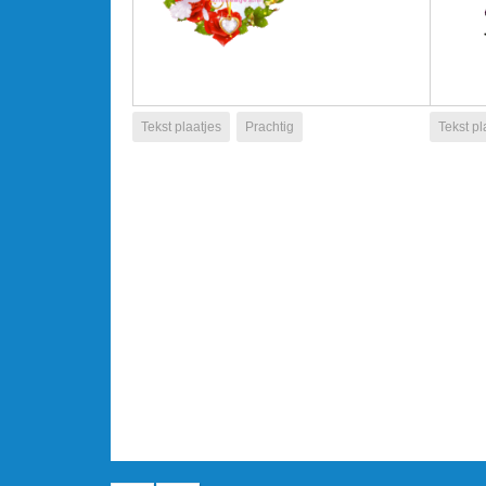
Tekst plaatjes
Prachtig
Tekst pl