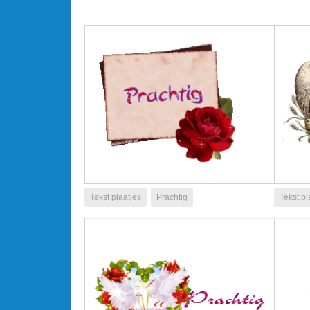
Tekst plaatjes
Prachtig
Tekst pl