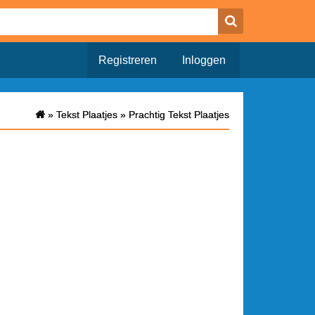
Registreren
Inloggen
»
»
Tekst Plaatjes
Tekst Plaatjes
»
»
Prachtig Tekst Plaatjes
Prachtig Tekst Plaatjes