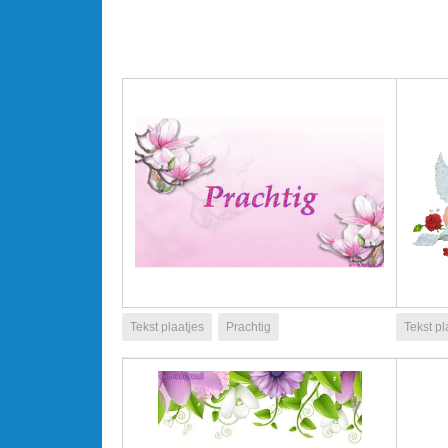
Tekst plaatjes
Prachtig
Tekst pl