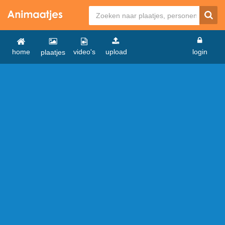
home
video's
upload
login
plaatjes