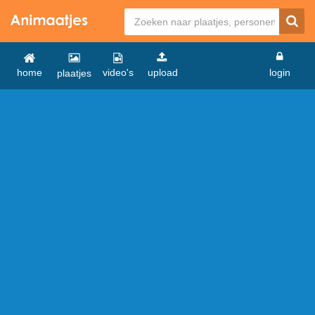
home
video's
upload
login
plaatjes