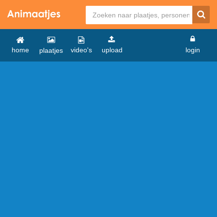
home
video's
upload
login
plaatjes