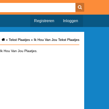
Registreren
Inloggen
»
»
Tekst Plaatjes
Tekst Plaatjes
»
»
Ik Hou Van Jou Tekst Plaatjes
Ik Hou Van Jou Tekst Plaatjes
Ik Hou Van Jou Plaatjes.