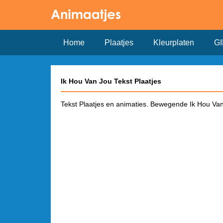
Home
Plaatjes
Kleurplaten
GI
Ik Hou Van Jou Tekst Plaatjes
Tekst Plaatjes en animaties. Bewegende Ik Hou Van 