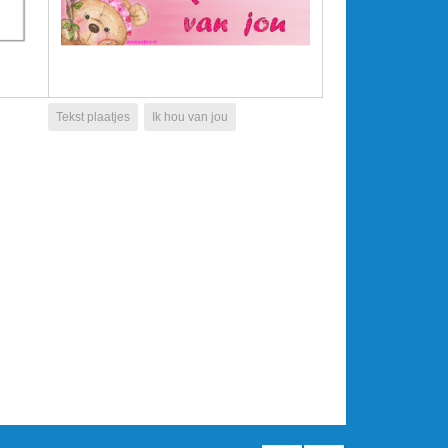
Tekst plaatjes
Ik hou van jou