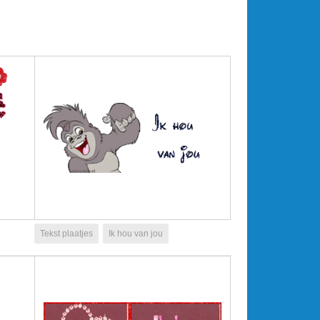
Tekst plaatjes
Ik hou van jou