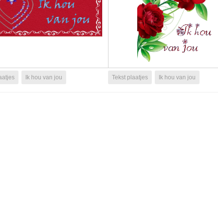
aatjes
Ik hou van jou
Tekst plaatjes
Ik hou van jou