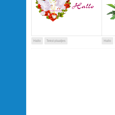
Hallo
Tekst plaatjes
Hallo