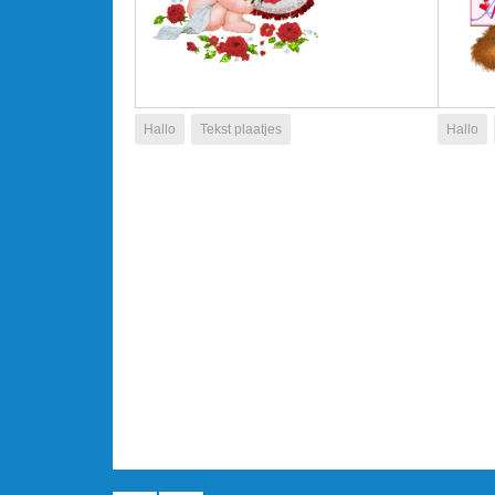
Hallo
Tekst plaatjes
Hallo