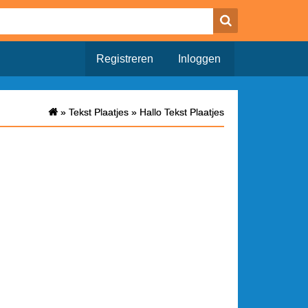
Registreren
Inloggen
»
»
Tekst Plaatjes
Tekst Plaatjes
»
»
Hallo Tekst Plaatjes
Hallo Tekst Plaatjes