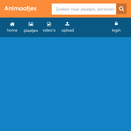
home
video's
upload
login
plaatjes