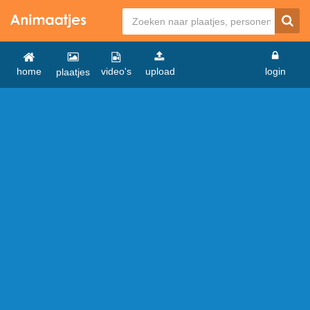
home
video's
upload
login
plaatjes