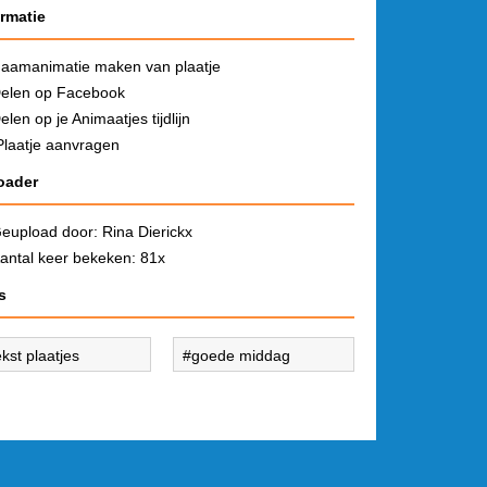
ormatie
aamanimatie maken van plaatje
elen op Facebook
elen op je Animaatjes tijdlijn
Plaatje aanvragen
oader
eupload door:
Rina Dierickx
antal keer bekeken: 81x
s
ekst plaatjes
goede middag