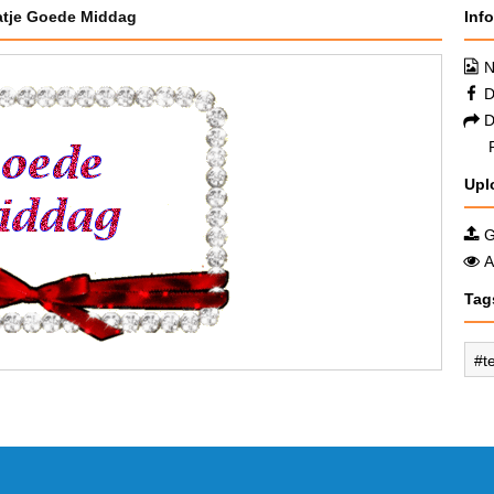
atje Goede Middag
Inf
N
D
D
Upl
G
A
Tag
t