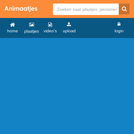
home
video's
upload
login
plaatjes