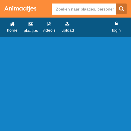
home
video's
upload
login
plaatjes