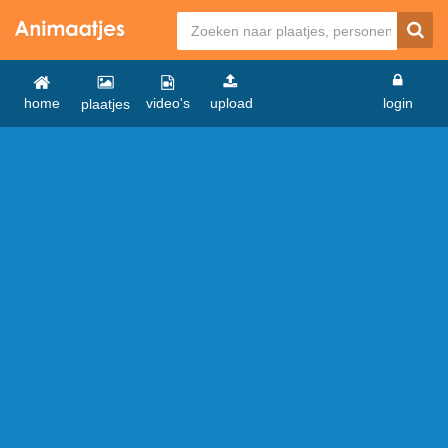
home
video's
upload
login
plaatjes