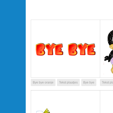
Bye bye oranje
Tekst plaatjes
Bye bye
Tekst pl