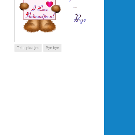
Tekst plaatjes
Bye bye