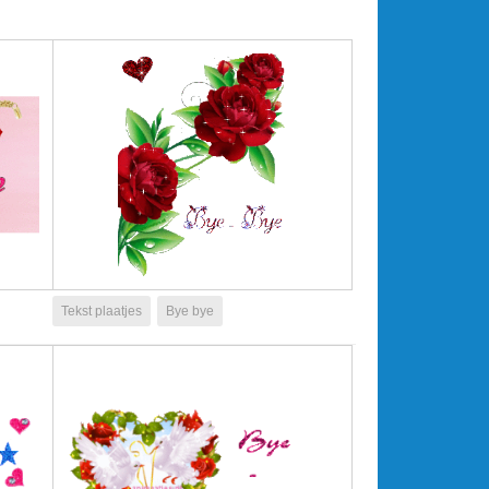
Tekst plaatjes
Bye bye