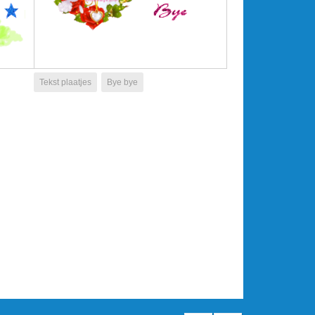
Tekst plaatjes
Bye bye