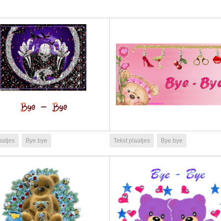
aatjes
Bye bye
Tekst plaatjes
Bye bye