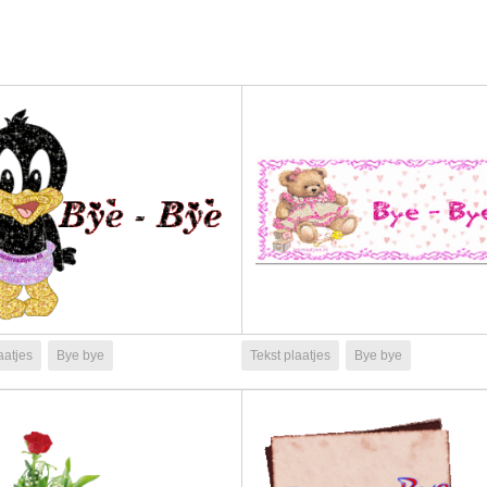
aatjes
Bye bye
Tekst plaatjes
Bye bye