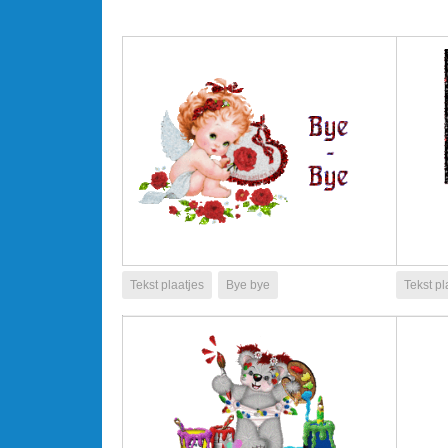
Tekst plaatjes
Bye bye
Tekst pl