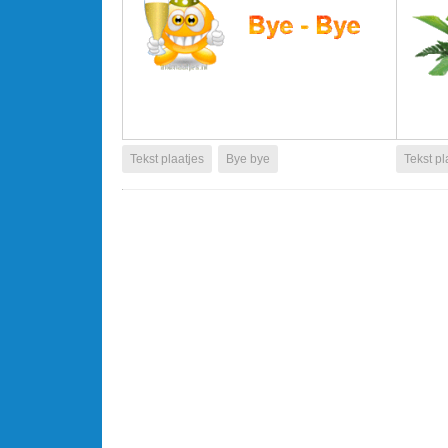
Tekst plaatjes
Bye bye
Tekst pl