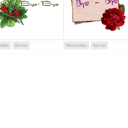
aatjes
Bye bye
Tekst plaatjes
Bye bye