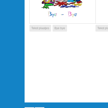
Tekst plaatjes
Bye bye
Tekst pl