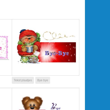
Tekst plaatjes
Bye bye