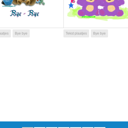
aatjes
Bye bye
Tekst plaatjes
Bye bye