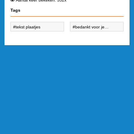
Aantal keer bekeken: 552x
Tags
tekst plaatjes
bedankt voor je
vriendschap