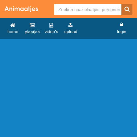
home
video's
upload
login
plaatjes