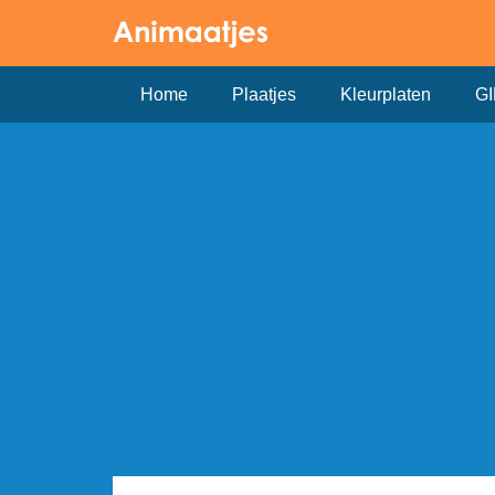
Home
Plaatjes
Kleurplaten
GI