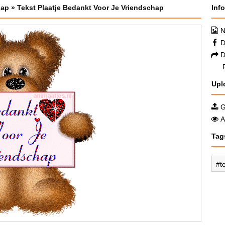
hap
»
Tekst Plaatje Bedankt Voor Je Vriendschap
Inf
N
D
D
Upl
G
A
Tag
t