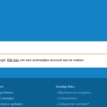
logd.
Klik hier
om een animaatjes account aan te maken.
en:
Handige links:
profielen
- Wachtwoord vergeten
0 plaatjes
- Linkpartners
 status updates
- Linkpartner worden?