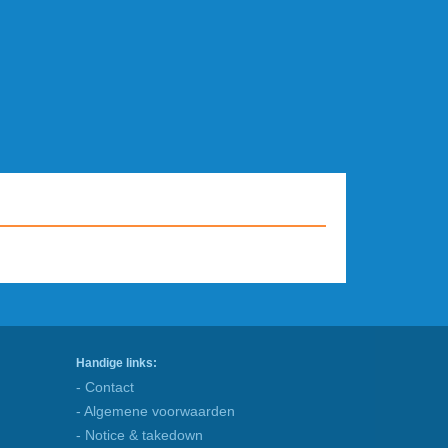
Handige links:
- Contact
- Algemene voorwaarden
- Notice & takedown