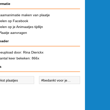
ormatie
aamanimatie maken van plaatje
elen op Facebook
elen op je Animaatjes tijdlijn
Plaatje aanvragen
oader
eupload door:
Rina Dierickx
antal keer bekeken: 866x
s
ekst plaatjes
bedankt voor je
vriendschap