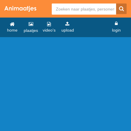
home
video's
upload
login
plaatjes