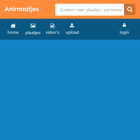
home
video's
upload
login
plaatjes