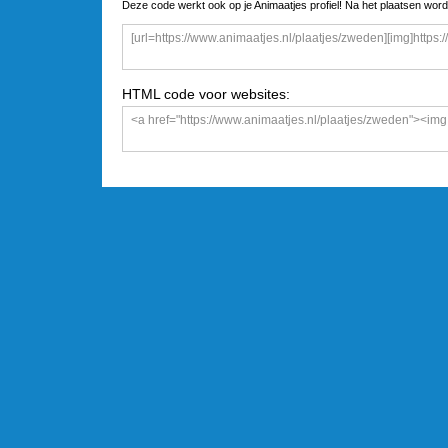
Deze code werkt ook op je Animaatjes profiel! Na het plaatsen word
HTML code voor websites: