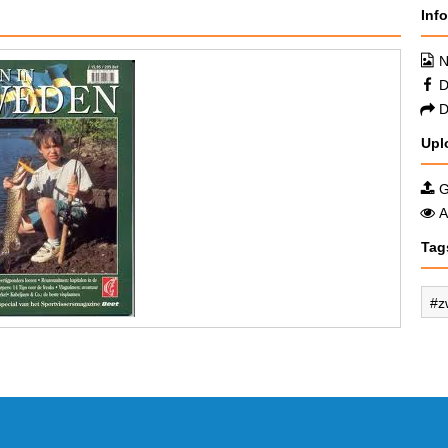
Inf
N
D
D
Upl
G
A
Tag
z