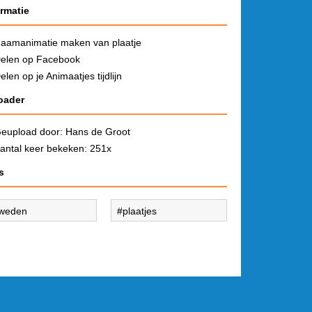
ormatie
aamanimatie maken van plaatje
elen op Facebook
elen op je Animaatjes tijdlijn
oader
eupload door:
Hans de Groot
antal keer bekeken: 251x
s
weden
plaatjes