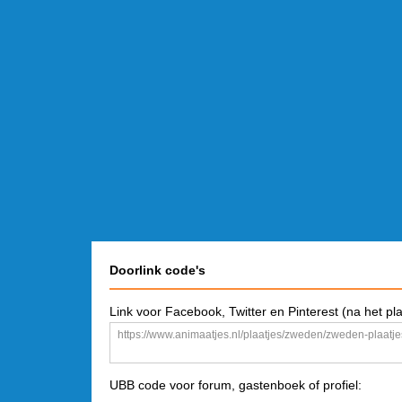
Doorlink code's
Link voor Facebook, Twitter en Pinterest (na het pl
UBB code voor forum, gastenboek of profiel: