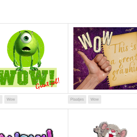
Wow
Plaatjes
Wow