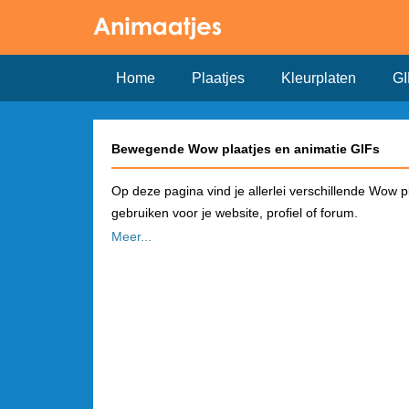
Home
Plaatjes
Kleurplaten
GI
Bewegende Wow plaatjes en animatie GIFs
Op deze pagina vind je allerlei verschillende Wow p
gebruiken voor je website, profiel of forum.
Meer...
Hoe plaats je een Wow plaatje op Facebook?
Kies in het overzicht een plaatje dat je wilt gebru
pagina vind je de link om het plaatje te gebruiken 
automatisch een plaatje!