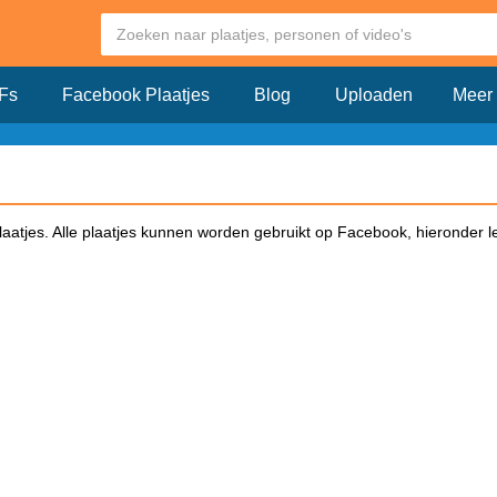
Fs
Facebook Plaatjes
Blog
Uploaden
Meer
laatjes. Alle plaatjes kunnen worden gebruikt op Facebook, hieronder le
iken op Facebook en klik dit plaatje aan. Vervolgens opent er een pagin
op Facebook. Kopieër de link en plak deze in een Facebook bericht. Zodr