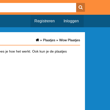
Registreren
Inloggen
»
»
Plaatjes
Plaatjes
»
»
Wow Plaatjes
Wow Plaatjes
es je hoe het werkt. Ook kun je de plaatjes
a waar alleen het plaatje opstaat. Onderaan deze
a je het bericht hebt geplaatst wordt de link