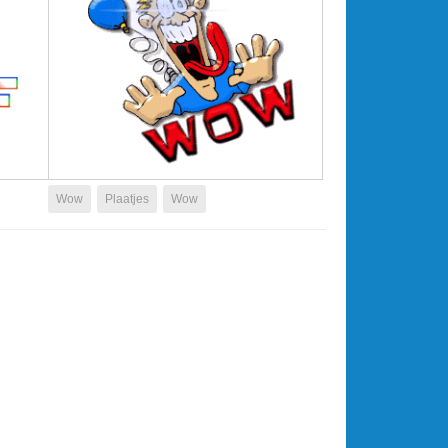
Wow
Plaatjes
Wow