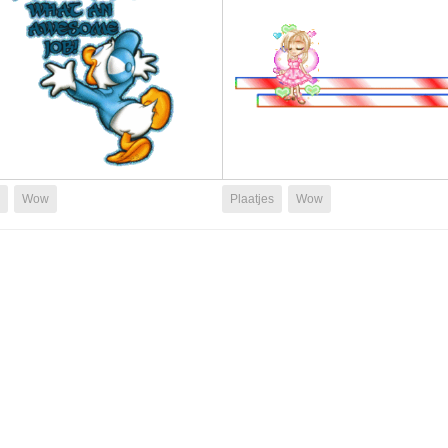
Wow
Plaatjes
Wow