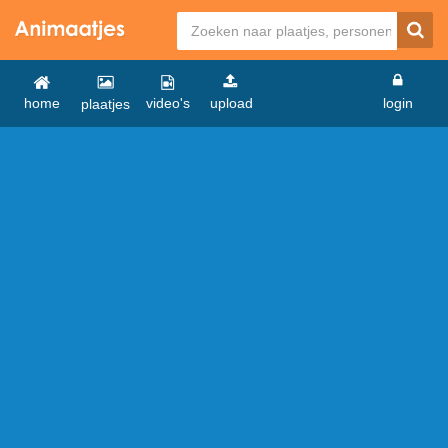
home
video's
upload
login
plaatjes